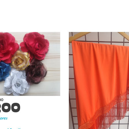
ho
200
ores