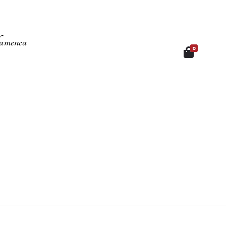
amenca
0