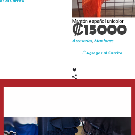
ar al Carrito
Mantón español unicolor
₡
15000
Accesorios
,
Mantones
Agregar al Carrito
Zapatos del Flamenco