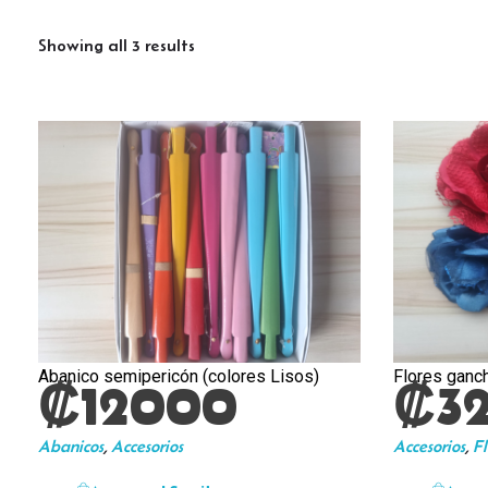
Showing all 3 results
Abanico semipericón (colores Lisos)
Flores ganc
₡
12000
₡
3
Abanicos
,
Accesorios
Accesorios
,
Fl