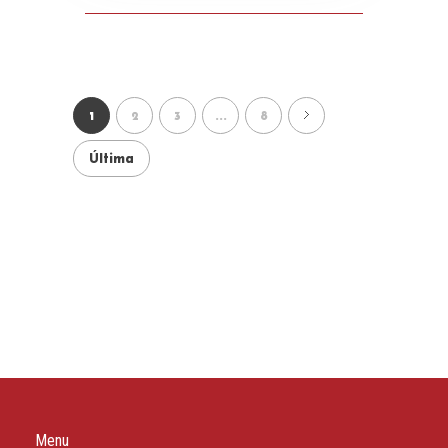
1
2
3
...
8
Última
Menu