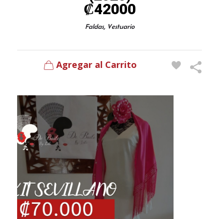
₡
42000
,
Faldas
Vestuario
Agregar al Carrito