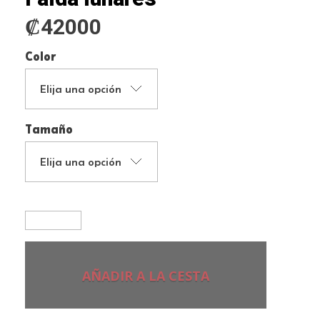
₡
42000
Color
Tamaño
AÑADIR A LA CESTA