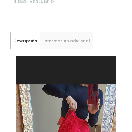
Faldas
,
Vestuario
Descripción
Información adicional
Reproductor
de
vídeo