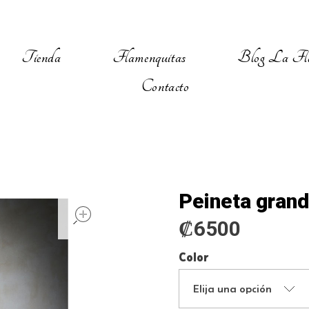
Tienda
Flamenquitas
Blog La Fl
Contacto
Peineta gran
open
₡
6500
Color