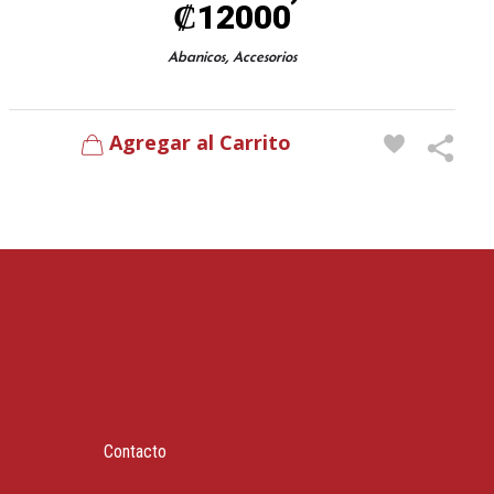
₡
12000
,
Abanicos
Accesorios
Agregar al Carrito
Contacto