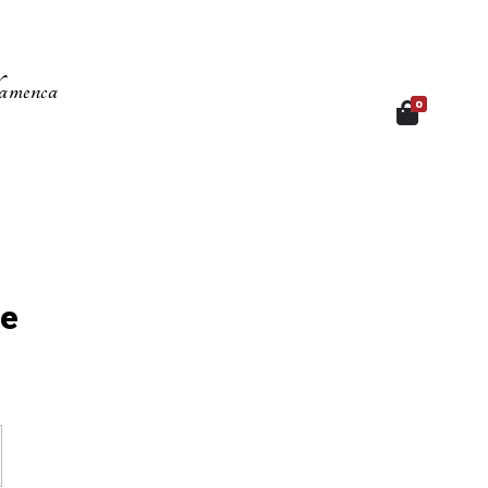
amenca
0
de