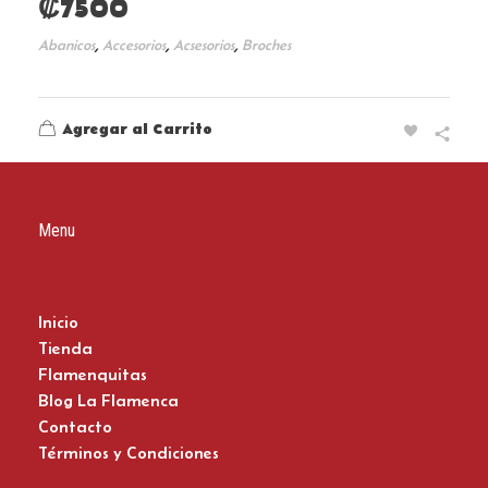
₡
7500
,
,
,
Abanicos
Accesorios
Acsesorios
Broches
Agregar al Carrito
Menu
Inicio
Tienda
Flamenquitas
Blog La Flamenca
Contacto
Términos y Condiciones