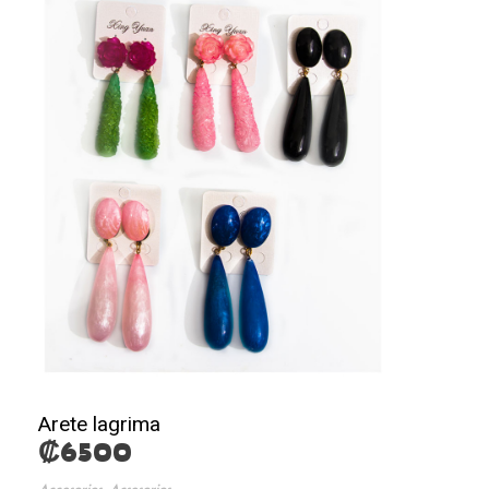
Arete lagrima
₡
6500
,