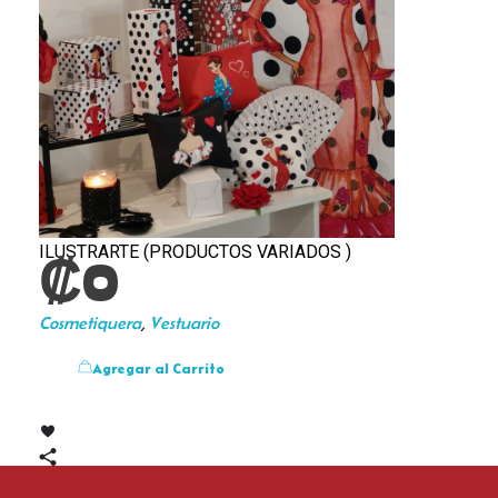
ILUSTRARTE (PRODUCTOS VARIADOS )
₡
0
Cosmetiquera
,
Vestuario
Agregar al Carrito