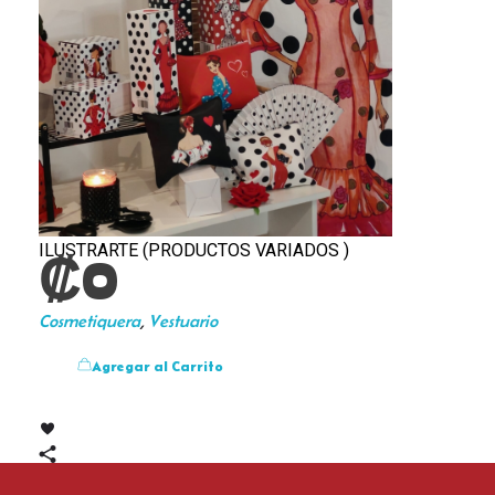
ILUSTRARTE (PRODUCTOS VARIADOS )
₡
0
Cosmetiquera
,
Vestuario
Agregar al Carrito