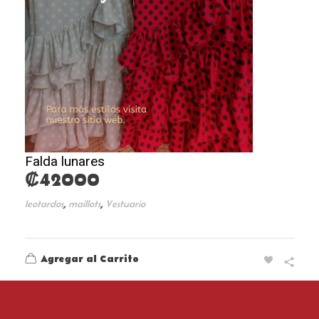
Falda lunares
₡
42000
,
,
leotardos
maillots
Vestuario
Agregar al Carrito