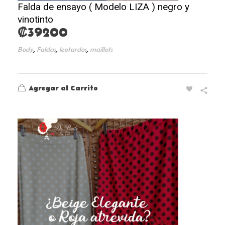
Falda de ensayo ( Modelo LIZA ) negro y
vinotinto
₡
39200
,
,
,
Body
Faldas
leotardos
maillots
Agregar al Carrito