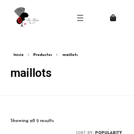
Zapatos del Flamenco
Inicio
Productos
maillots
maillots
Showing all 2 results
SORT BY:
POPULARITY