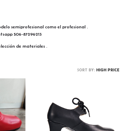
delo semiprofesional como el profesional .
hatsapp 506-87296213
ección de materiales .
SORT BY:
HIGH PRICE