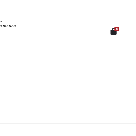
amenca
0