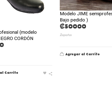
Modelo JIME semiprofes
Bajo pedido )
₡
50000
ofesional (modelo
Zapatos
 NEGRO CORDÓN
0
Agregar al Carrito
al Carrito