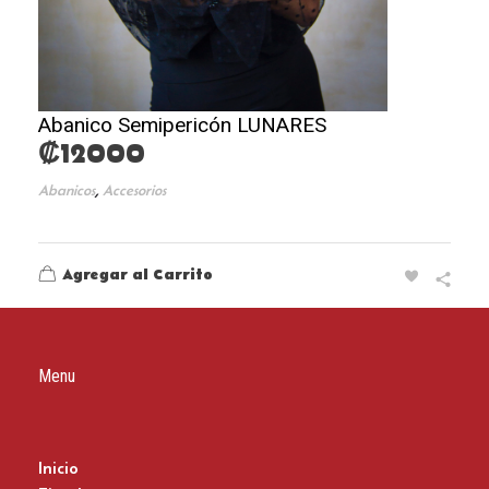
Abanico Semipericón LUNARES
₡
12000
,
Abanicos
Accesorios
Agregar al Carrito
Menu
Inicio