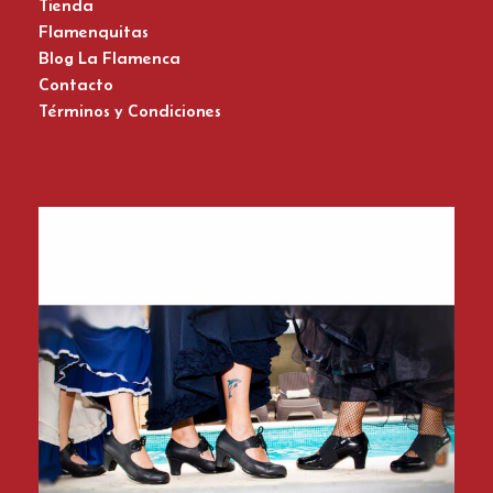
Tienda
Flamenquitas
Blog La Flamenca
Contacto
Términos y Condiciones
Zapatos del Flamenco