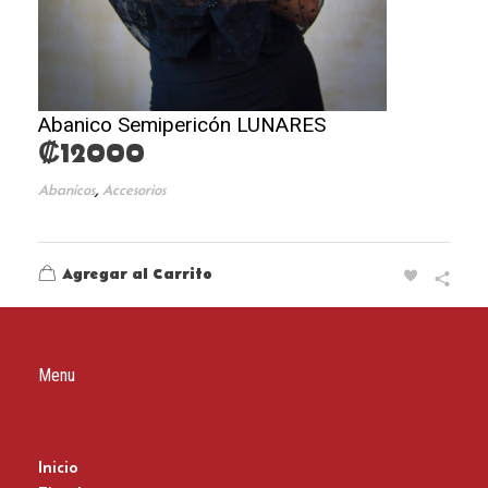
Abanico Semipericón LUNARES
₡
12000
,
Abanicos
Accesorios
Agregar al Carrito
Menu
Inicio