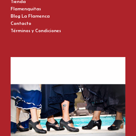
Tienda
Flamenquitas
Blog La Flamenca
Contacto
Términos y Condiciones
Zapatos del Flamenco