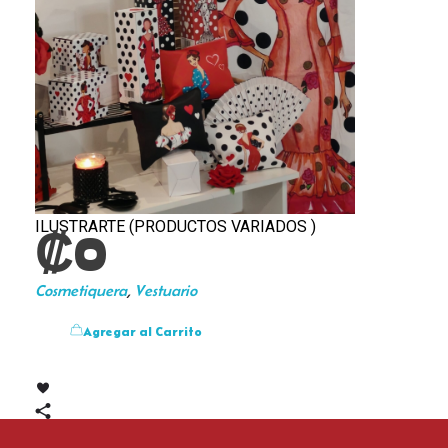
ILUSTRARTE (PRODUCTOS VARIADOS )
₡
0
Cosmetiquera
,
Vestuario
Agregar al Carrito